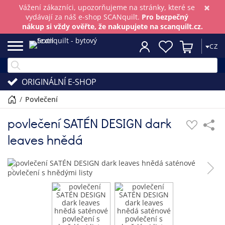
×
Vážení zákazníci, upozorňujeme na stránky, které se
vydávají za náš e-shop SCANquilt.
Pro bezpečný
nákup si vždy ověřte, že nakupujete na scanquilt.cz.
CZ
ORIGINÁLNÍ E-SHOP
/
povlečení
povlečení SATÉN DESIGN dark
leaves hnědá