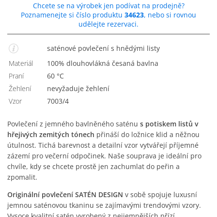
Chcete se na výrobek jen podívat na prodejně?
Poznamenejte si číslo produktu
34623
, nebo si rovnou
udělejte rezervaci.
saténové povlečení s hnědými listy
Materiál
100% dlouhovlákná česaná bavlna
Praní
60 °C
Žehlení
nevyžaduje žehlení
Vzor
7003/4
Povlečení z jemného bavlněného saténu
s potiskem listů v
hřejivých zemitých tónech
přináší do ložnice klid a něžnou
útulnost. Tichá barevnost a detailní vzor vytvářejí příjemné
zázemí pro večerní odpočinek. Naše souprava je ideální pro
chvíle, kdy se chcete prostě jen zachumlat do peřin a
zpomalit.
Originální povlečení SATÉN DESIGN
v sobě spojuje luxusní
jemnou saténovou tkaninu se zajímavými trendovými vzory.
Vysoce kvalitní satén vyrobený z nejjemnějších přízí