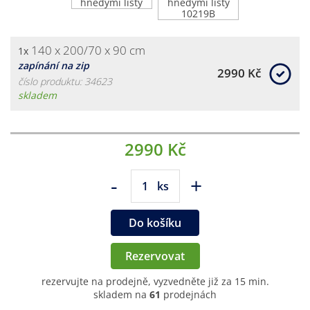
140 x 200/70 x 90 cm
1x
zapínání na zip
2990 Kč
číslo produktu: 34623
skladem
2990 Kč
-
+
ks
Do košíku
Rezervovat
rezervujte na prodejně, vyzvedněte již za 15 min.
skladem na
61
prodejnách