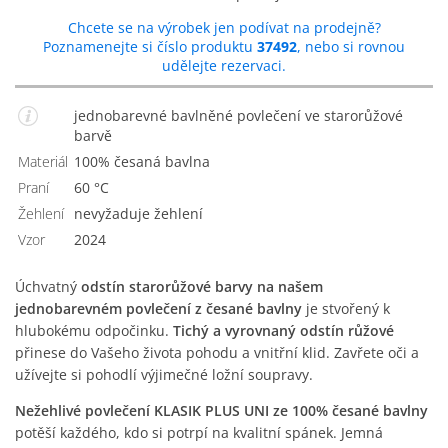
Chcete se na výrobek jen podívat na prodejně?
Poznamenejte si číslo produktu
37492
, nebo si rovnou
udělejte rezervaci.
jednobarevné bavlněné povlečení ve starorůžové
barvě
Materiál
100% česaná bavlna
Praní
60 °C
Žehlení
nevyžaduje žehlení
Vzor
2024
Úchvatný
odstín starorůžové barvy na našem
jednobarevném povlečení z česané bavlny
je stvořený k
hlubokému odpočinku.
Tichý a vyrovnaný odstín růžové
přinese do Vašeho života pohodu a vnitřní klid. Zavřete oči a
užívejte si pohodlí výjimečné ložní soupravy.
Nežehlivé povlečení KLASIK PLUS UNI ze 100% česané bavlny
potěší každého, kdo si potrpí na kvalitní spánek. Jemná