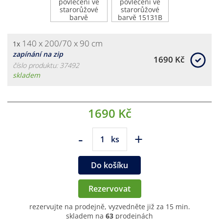
140 x 200/70 x 90 cm
1x
zapínání na zip
1690 Kč
číslo produktu: 37492
skladem
1690 Kč
-
+
ks
Do košíku
Rezervovat
rezervujte na prodejně, vyzvedněte již za 15 min.
skladem na
63
prodejnách