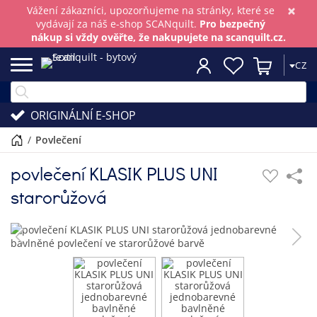
×
Vážení zákazníci, upozorňujeme na stránky, které se
vydávají za náš e-shop SCANquilt.
Pro bezpečný
nákup si vždy ověřte, že nakupujete na scanquilt.cz.
CZ
ORIGINÁLNÍ E-SHOP
/
povlečení
povlečení KLASIK PLUS UNI
starorůžová