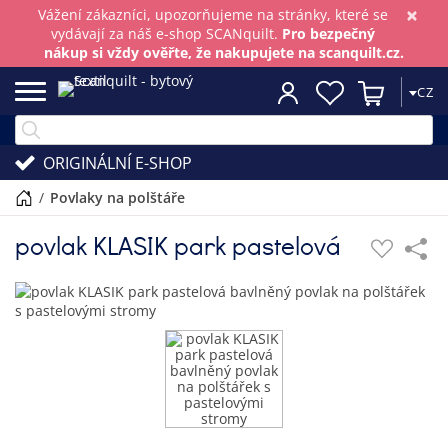
×
Vážení zákazníci, upozorňujeme na stránky, které se
vydávají za náš e-shop SCANquilt.
Pro bezpečný
nákup si vždy ověřte, že nakupujete na scanquilt.cz.
CZ
ORIGINÁLNÍ E-SHOP
/
povlaky na polštáře
povlak KLASIK park pastelová