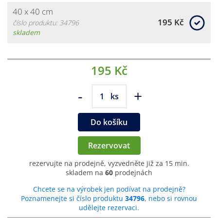
40 x 40 cm
195 Kč
číslo produktu: 34796
skladem
195 Kč
-
+
ks
Do košíku
Rezervovat
rezervujte na prodejně, vyzvedněte již za 15 min.
skladem na
60
prodejnách
Chcete se na výrobek jen podívat na prodejně?
Poznamenejte si číslo produktu
34796
, nebo si rovnou
udělejte rezervaci.