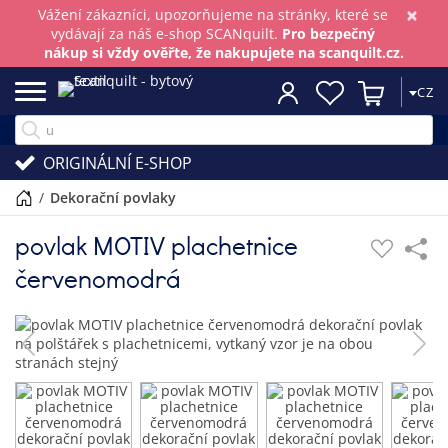
×
Vážení zákazníci, upozorňujeme na stránky, které se
vydávají za náš e-shop SCANquilt.
Pro bezpečný
nákup si vždy ověřte, že nakupujete na scanquilt.cz.
CZ
ORIGINÁLNÍ E-SHOP
/
dekorační povlaky
povlak MOTIV plachetnice
červenomodrá