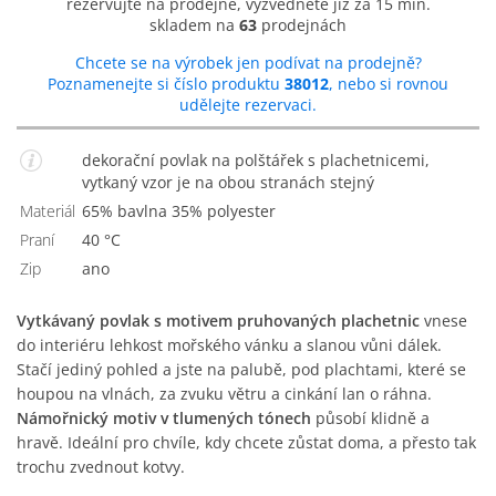
rezervujte na prodejně, vyzvedněte již za 15 min.
skladem na
63
prodejnách
Chcete se na výrobek jen podívat na prodejně?
Poznamenejte si číslo produktu
38012
, nebo si rovnou
udělejte rezervaci.
dekorační povlak na polštářek s plachetnicemi,
vytkaný vzor je na obou stranách stejný
Materiál
65% bavlna 35% polyester
Praní
40 °C
Zip
Ano
Vytkávaný povlak s motivem pruhovaných plachetnic
vnese
do interiéru lehkost mořského vánku a slanou vůni dálek.
Stačí jediný pohled a jste na palubě, pod plachtami, které se
houpou na vlnách, za zvuku větru a cinkání lan o ráhna.
Námořnický motiv v tlumených tónech
působí klidně a
hravě. Ideální pro chvíle, kdy chcete zůstat doma, a přesto tak
trochu zvednout kotvy.