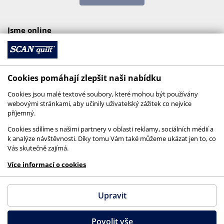
Jsme online
Cookies pomáhají zlepšit naši nabídku
Cookies jsou malé textové soubory, které mohou být používány
webovými stránkami, aby učinily uživatelský zážitek co nejvíce
příjemný.
Cookies sdílíme s našimi partnery v oblasti reklamy, sociálních médií a
k analýze návštěvnosti. Díky tomu Vám také můžeme ukázat jen to, co
Vás skutečně zajímá.
© 2026 SCANquilt - všechna práva vyhrazena
Více informací o cookies
This site is protected by reCAPTCHA and the
Google
Privacy Policy
and
Terms of Service
apply.
Upravit
Povolit vše