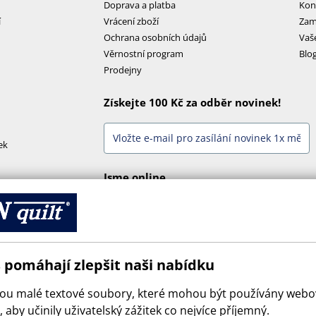
Doprava a platba
Kon
í
Vrácení zboží
Zam
Ochrana osobních údajů
Vaš
Věrnostní program
Blo
Prodejny
Získejte 100 Kč za odběr novinek!
ek
Jsme online
 pomáhají zlepšit naši nabídku
sou malé textové soubory, které mohou být používány web
 aby učinily uživatelský zážitek co nejvíce příjemný.