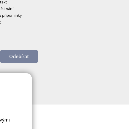
takt
ěstnání
e připomínky
g
Odebírat
ovými