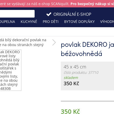
teré se vydávají za náš e-shop SCANquilt.
Pro bezpečný nákup si vž
ORIGINÁLNÍ E-SHOP
OUPELNA
KUCHYNĚ
PRO DĚTI
BYTOVÉ DOPLŇKY
VÝHODN
povlak DEKORO jav
béžovohnědá
45 x 45 cm
číslo produktu: 37710
skladem
350 Kč
350 Kč