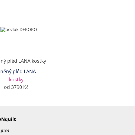
lněný pléd LANA
kostky
od 3790 Kč
ANquilt
 jsme