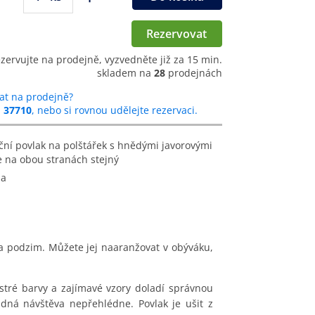
Rezervovat
ezervujte na prodejně, vyzvedněte již za 15 min.
skladem na
28
prodejnách
at na prodejně?
u
37710
, nebo si rovnou udělejte rezervaci.
 je na obou stranách stejný
na
 podzim. Můžete jej naaranžovat v obýváku,
tré barvy a zajímavé vzory doladí správnou
ná návštěva nepřehlédne. Povlak je ušit z