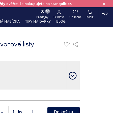
×
dy ověřte, že nakupujete na scanquilt.cz.
66
CZ
Prodejny
Přihlásit
Oblíbené
Košík
Á NABÍDKA
TIPY NA DÁRKY
BLOG
orové listy
-
+
ks
Do košíku