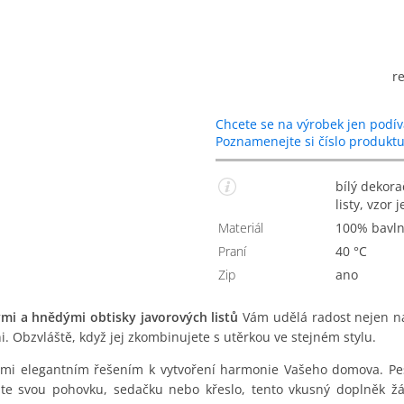
r
Chcete se na výrobek jen podív
Poznamenejte si číslo produkt
bílý dekorační povlak na polštářek s hnědými javorovými
listy, vzor
Materiál
100% bavl
Praní
40 °C
Zip
Ano
ými a hnědými obtisky javorových listů
Vám udělá radost nejen na
ni. Obzvláště, když jej zkombinujete s utěrkou ve stejném stylu.
lmi elegantním řešením k vytvoření harmonie Vašeho domova. Pes
e svou pohovku, sedačku nebo křeslo, tento vkusný doplněk žád