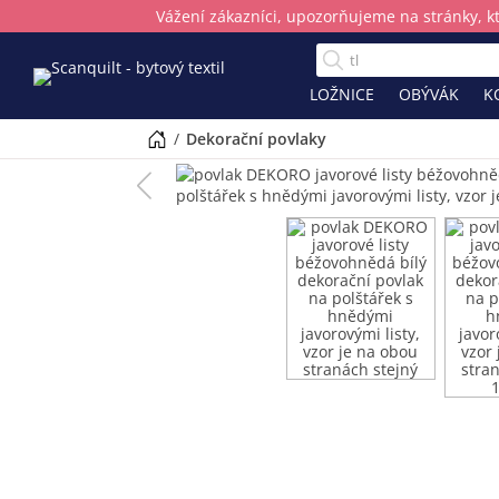
Vážení zákazníci, upozorňujeme na stránky, k
LOŽNICE
OBÝVÁK
K
/
dekorační povlaky